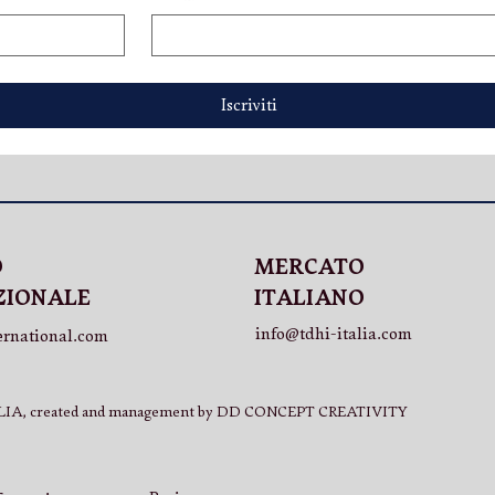
or: una nuova
M Services: il vino perfetto
 di eleganza
per ogni occasione
Iscriviti
MERCATO
O
ITALIANO
ZIONALE
info@tdhi-italia.com
ernational.com
IA, created and management by DD CONCEPT CREATIVITY