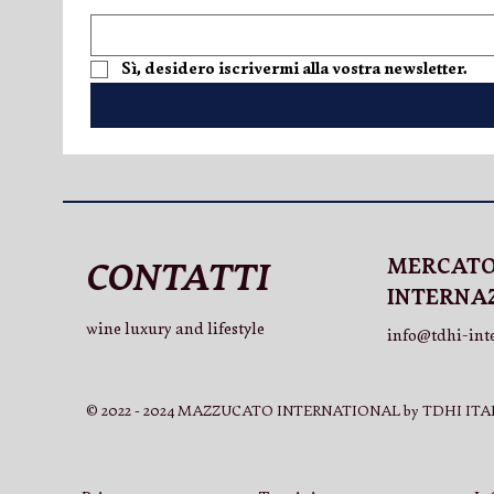
Una scoperta estiva nel
V.LO Superi
Sì, desidero iscrivermi alla vostra newsletter.
mondo Mazzucato
espressione
International
MERCAT
CONTATTI
INTERNA
wine luxury and lifestyle
info@tdhi-int
© 2022 - 2024 MAZZUCATO INTERNATIONAL by TDHI ITAL