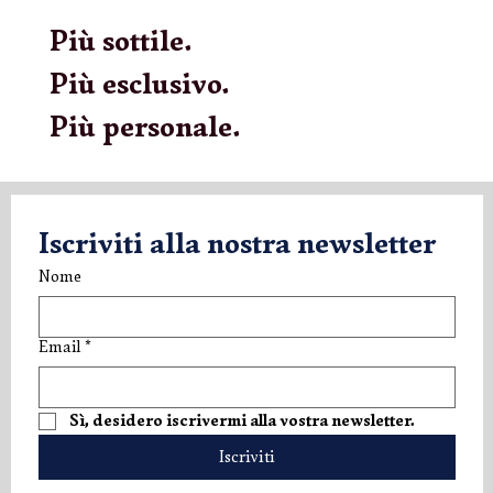
Più sottile.
Più esclusivo.
Più personale.
Questo è solo l’inizio.
Iscriviti alla nostra newsletter
Resta vicino.
Nome
Ciò che sta arrivando non si
spiega—si vive.
Email
*
www.minternational-club.com
Sì, desidero iscrivermi alla vostra newsletter.
Iscriviti