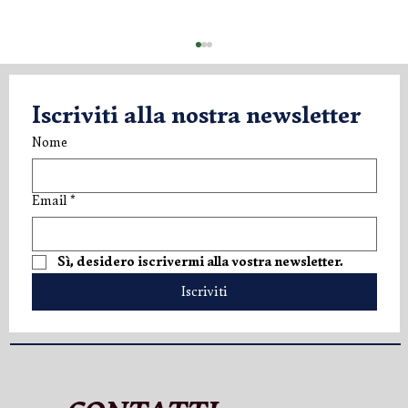
Iscriviti alla nostra newsletter
Nome
Email
*
V.LO Superior: una nuova espressione di
Sì, desidero iscrivermi alla vostra newsletter.
eleganza
Iscriviti