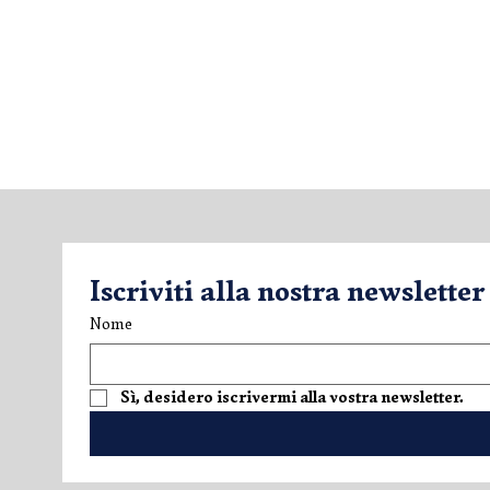
Iscriviti alla nostra newsletter
Nome
Una scoperta estiva nel
V.LO Superi
Sì, desidero iscrivermi alla vostra newsletter.
mondo Mazzucato
espressione
International