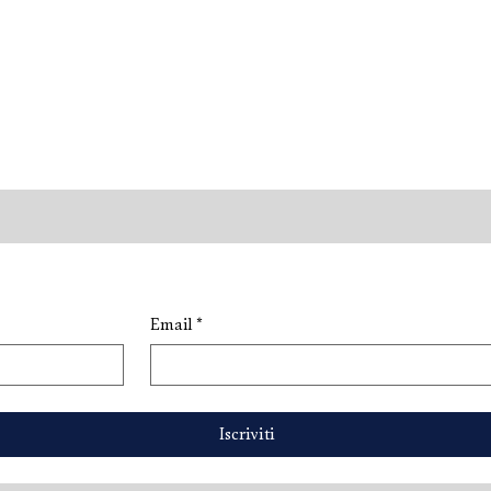
Email
*
or: una nuova
M Services: il vino perfetto
 di eleganza
per ogni occasione
Iscriviti