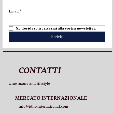
Email
*
V.LO Superior: una nuova espressione di
Sì, desidero iscrivermi alla vostra newsletter.
eleganza
Iscriviti
CONTATTI
wine luxury and lifestyle
MERCATO INTERNAZIONALE
info@tdhi-international.com