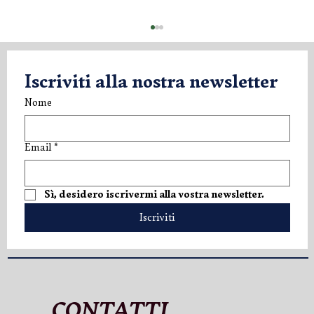
Iscriviti alla nostra newsletter
Nome
Email
*
M Services: il vino perfetto per ogni
Sì, desidero iscrivermi alla vostra newsletter.
occasione
Iscriviti
CONTATTI