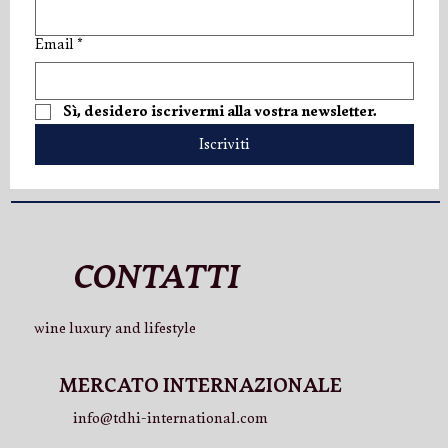
Email
*
V.LO Superior: una nuova espressione di
Sì, desidero iscrivermi alla vostra newsletter.
eleganza
Iscriviti
CONTATTI
wine luxury and lifestyle
MERCATO INTERNAZIONALE
info@tdhi-international.com