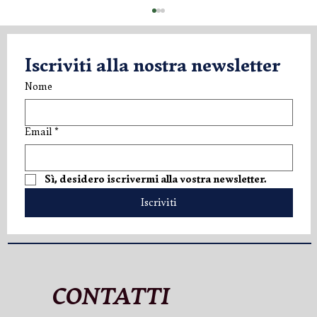
Iscriviti alla nostra newsletter
Nome
Email
*
V.LO Superior: una nuova espressione di
Sì, desidero iscrivermi alla vostra newsletter.
eleganza
Iscriviti
CONTATTI