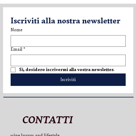
Iscriviti alla nostra newsletter
Nome
Email
*
V.LO Superior: una nuova espressione di
Sì, desidero iscrivermi alla vostra newsletter.
eleganza
Iscriviti
CONTATTI
wine luxury and lifestyle