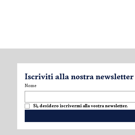
Iscriviti alla nostra newsletter
Nome
Una scoperta estiva nel
V.LO Superi
Sì, desidero iscrivermi alla vostra newsletter.
mondo Mazzucato
espressione
International