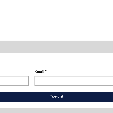
Email
*
or: una nuova
M Services: il vino perfetto
 di eleganza
per ogni occasione
Iscriviti